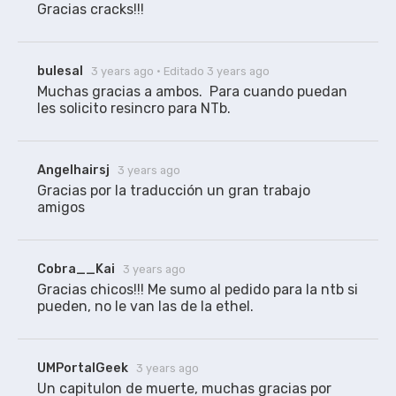
Gracias cracks!!!
versión
ETHEL (2160p)
bulesal
3 years ago
· Editado 3 years ago
Muchas gracias a ambos.  Para cuando puedan 
les solicito resincro para NTb.
marilynbrown2
RESINCRONIZADO
Subtítulos traducidos aquí, sincronizados para
WEB ETHEL (2160p).
Angelhairsj
3 years ago
Gracias por la traducción un gran trabajo 
amigos 
Cobra__Kai
3 years ago
Gracias chicos!!! Me sumo al pedido para la ntb si 
pueden, no le van las de la ethel.
UMPortalGeek
3 years ago
Un capitulon de muerte, muchas gracias por 