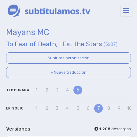
subtitulamos.tv
Mayans MC
To Fear of Death, I Eat the Stars
(5x07)
Subir resincronización
+ Nueva traducción
1
2
3
4
5
TEMPORADA
1
2
3
4
5
6
7
8
9
10
EPISODIO
Versiones
1 208
descargas