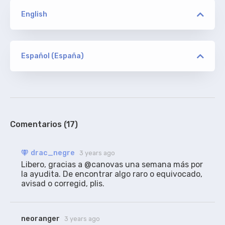
English
versión
ETHEL
Español (España)
versión
drac_negre
ORIGINAL
ETHEL
de Addic7ed, sin acotaciones
100%
Comentarios (17)
versión
drac_negre
3 years ago
NTb
Libero, gracias a @canovas una semana más por 
la ayudita. De encontrar algo raro o equivocado, 
avisad o corregid, plis.
canovas
RESINCRONIZADO
Gracias a drac_negre por la traducción.
neoranger
3 years ago