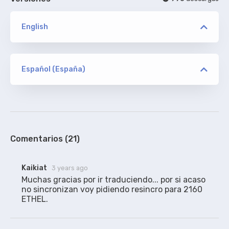
English
versión
ELEANOR/MiNX/TORRENTGALAXY
Español (España)
versión
drac_negre
ORIGINAL
ELEANOR/MiNX/TORRENTGALAXY
de Addic7ed, sin acotaciones
100%
Comentarios (21)
versión
Kaikiat
3 years ago
2160p ETHEL
Muchas gracias por ir traduciendo... por si acaso 
no sincronizan voy pidiendo resincro para 2160 
ETHEL.
canovas
RESINCRONIZADO
Gracias a drac_negre por la traducción.