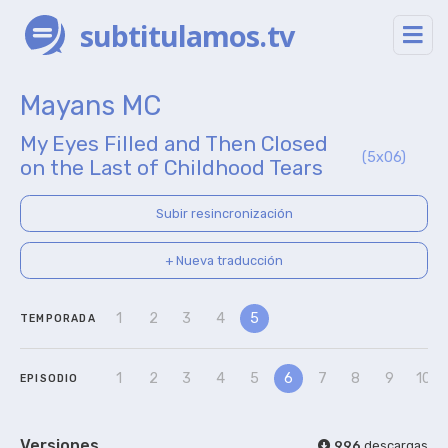
subtitulamos.tv
Mayans MC
My Eyes Filled and Then Closed
(5x06)
on the Last of Childhood Tears
Subir resincronización
+ Nueva traducción
1
2
3
4
5
TEMPORADA
1
2
3
4
5
6
7
8
9
10
EPISODIO
Versiones
996
descargas