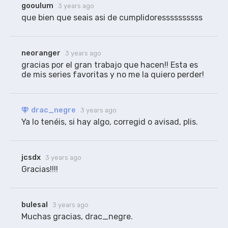
gooulum
3 years ago
que bien que seais asi de cumplidoressssssssss
neoranger
3 years ago
gracias por el gran trabajo que hacen!! Esta es 
de mis series favoritas y no me la quiero perder!
drac_negre
3 years ago
Ya lo tenéis, si hay algo, corregid o avisad, plis.
jcsdx
3 years ago
Gracias!!!!
bulesal
3 years ago
Muchas gracias, drac_negre.