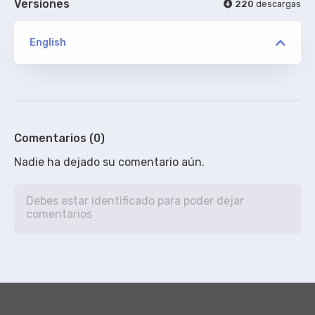
Versiones
220
descargas
English
versión
WEB TBS
pauLa0392
ORIGINAL
Comentarios (0)
De addic7ed.com - SIN acotaciones
Nadie ha dejado su comentario aún.