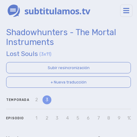
subtitulamos.tv
Shadowhunters - The Mortal
Instruments
Lost Souls
(3x11)
Subir resincronización
+ Nueva traducción
2
3
TEMPORADA
1
2
3
4
5
6
7
8
9
10
EPISODIO