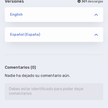
Versiones
301
descargas
English
versión
WEB TBS
Español (España)
versión
pauLa0392
ORIGINAL
WEB TBS
De addic7ed.com - SIN acotaciones
1%
Comentarios (0)
Nadie ha dejado su comentario aún.