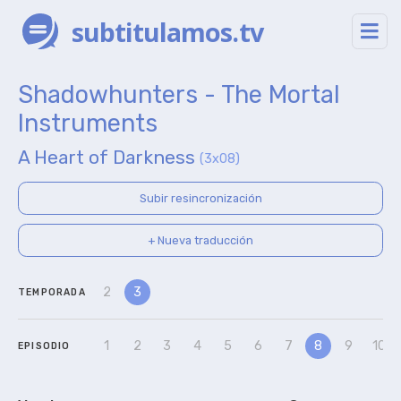
subtitulamos.tv
Shadowhunters - The Mortal
Instruments
A Heart of Darkness
(3x08)
Subir resincronización
+ Nueva traducción
2
3
TEMPORADA
1
2
3
4
5
6
7
8
9
10
EPISODIO