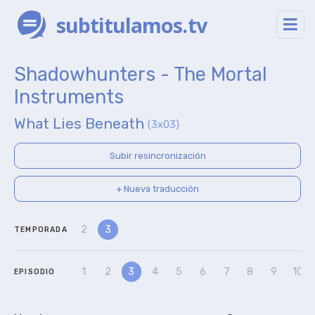
subtitulamos.tv
Shadowhunters - The Mortal
Instruments
What Lies Beneath
(3x03)
Subir resincronización
+ Nueva traducción
2
3
TEMPORADA
1
2
3
4
5
6
7
8
9
10
EPISODIO