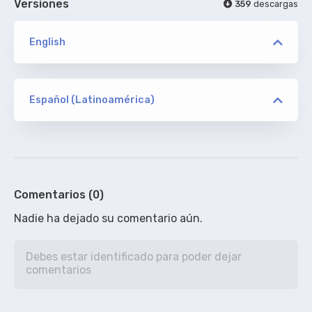
Versiones
359
descargas
English
versión
WEB TBS
Español (Latinoamérica)
versión
pauLa0392
ORIGINAL
WEB TBS
De addic7ed.com - SIN acotaciones
2%
Comentarios (0)
Nadie ha dejado su comentario aún.