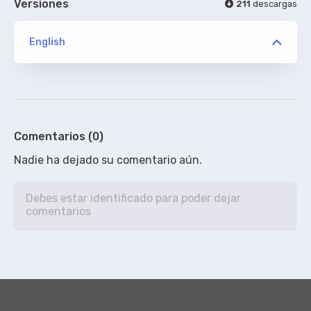
Versiones
211
descargas
English
versión
WEB TBS
pauLa0392
ORIGINAL
Comentarios (0)
De addic7ed.com - SIN acotaciones
Nadie ha dejado su comentario aún.