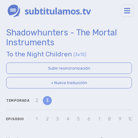
subtitulamos.tv
Shadowhunters - The Mortal
Instruments
To the Night Children
(3x15)
Subir resincronización
+ Nueva traducción
2
3
TEMPORADA
1
2
3
4
5
6
7
8
9
10
EPISODIO