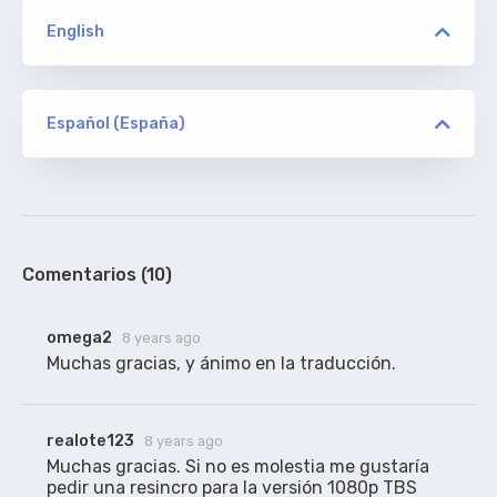
English
versión
KILLERS
Español (España)
versión
pabloartista
ORIGINAL
KILLERS
De addic7ed. Sin acotaciones.
100%
Comentarios (10)
versión
omega2
8 years ago
BAMBOOZLE/TBS
Muchas gracias, y ánimo en la traducción.
marilynbrown2
realote123
RESINCRONIZADO
8 years ago
Subtítulos traducidos aquí, sincronizados para
Muchas gracias. Si no es molestia me gustaría 
iNTERNAL WEB BAMBOOZLE (720p) y WEB TBS
pedir una resincro para la versión 1080p TBS 