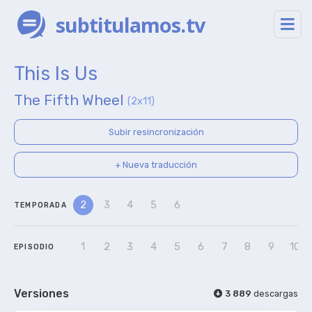
subtitulamos.tv
This Is Us
The Fifth Wheel
(2x11)
Subir resincronización
+ Nueva traducción
2
3
4
5
6
TEMPORADA
1
2
3
4
5
6
7
8
9
10
EPISODIO
Versiones
3 889
descargas