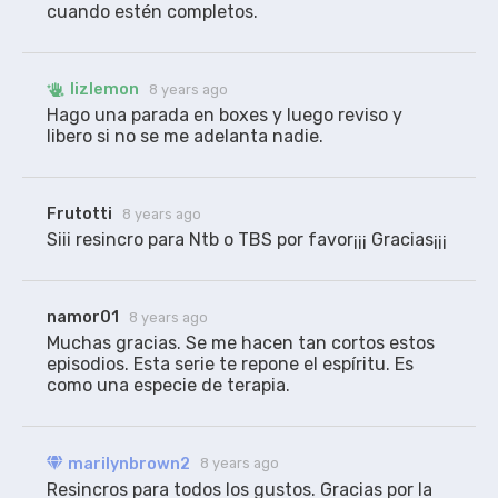
(1080p)
cuando estén completos.
versión
lizlemon
8 years ago
WEBRip RARBG/NTb
Hago una parada en boxes y luego reviso y 
libero si no se me adelanta nadie.
marilynbrown2
RESINCRONIZADO
Subtítulos traducidos aquí, sincronizados para
Frutotti
8 years ago
WEBRip RARBG y AMZN WEBRip NTb (720 y 1080p).
Siii resincro para Ntb o TBS por favor¡¡¡ Gracias¡¡¡
namor01
8 years ago
Muchas gracias. Se me hacen tan cortos estos 
episodios. Esta serie te repone el espíritu. Es 
como una especie de terapia.
marilynbrown2
8 years ago
Resincros para todos los gustos. Gracias por la 