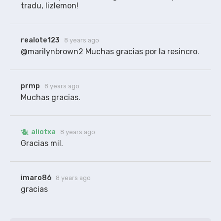
tradu, lizlemon!
realote123
8 years ago
@marilynbrown2 Muchas gracias por la resincro.
prmp
8 years ago
Muchas gracias.
aliotxa
8 years ago
Gracias mil.
imaro86
8 years ago
gracias