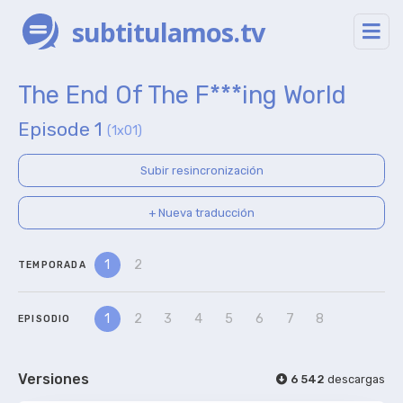
subtitulamos.tv
The End Of The F***ing World
Episode 1
(1x01)
Subir resincronización
+ Nueva traducción
1
2
TEMPORADA
1
2
3
4
5
6
7
8
EPISODIO
Versiones
6 542
descargas