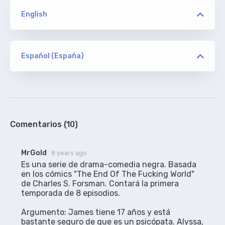
English
versión
PLUTONIUM
Español (España)
versión
[deleted]
ORIGINAL
PLUTONIUM
De addic7ed. SIN acotaciones
100%
Comentarios (10)
versión
MrGold
8 years ago
WEBRip RARBG/FUCK
Es una serie de drama-comedia negra. Basada 
en los cómics "The End Of The Fucking World" 
de Charles S. Forsman. Contará la primera 
temporada de 8 episodios. 

marilynbrown2
RESINCRONIZADO
Subtítulos traducidos aquí, sincronizados para
Argumento: James tiene 17 años y está 
WEBRip RARBG y WEB FUCK (1080p).
bastante seguro de que es un psicópata. Alyssa, 