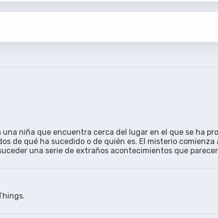
.
a una niña que encuentra cerca del lugar en el que se ha pro
nizados con los tiempos de Addic7ed.
os de qué ha sucedido o de quién es. El misterio comienza a
suceder una serie de extraños acontecimientos que parecen 
Things.