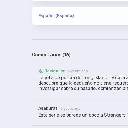
NTB/ION10/BAMBOOZLE
Davidaller
ORIGINAL
Español (España)
De Addic7ed, sin acotaciones
versión
NTB/ION10/BAMBOOZLE
100%
Comentarios (16)
versión
KILLERS
Davidaller
Davidaller
6 years ago
RESINCRONIZADO
La jefa de policía de Long Island rescata 
Los traducidos aquí, resincro
descubre que la pequeña no tiene recuerd
investigar sobre su pasado, comienzan a 
Asakuras
6 years ago
Esta serie se parece un poco a Strangers 