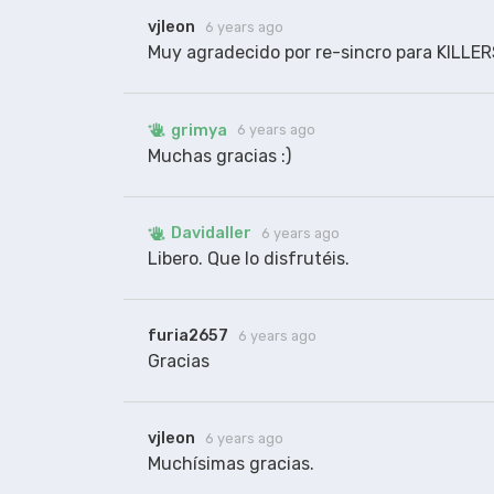
vjleon
6 years ago
Muy agradecido por re-sincro para KILLER
grimya
6 years ago
Muchas gracias :)
Davidaller
6 years ago
Libero. Que lo disfrutéis.
furia2657
6 years ago
Gracias
vjleon
6 years ago
Muchísimas gracias.