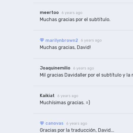
meertoo
6 years ago
Muchas gracias por el subtítulo.
marilynbrown2
6 years ago
Muchas gracias, David!
Joaquinemilio
6 years ago
Mil gracias Davidaller por el subtítulo y la
Kaikiat
6 years ago
Muchísimas gracias. =)
canovas
6 years ago
Gracias por la traducción, David...