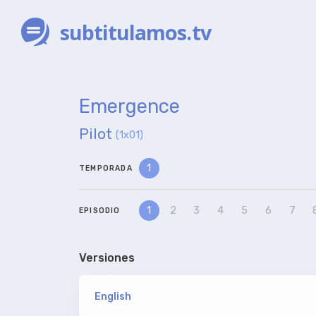
subtitulamos.tv
Emergence
Pilot
(1x01)
1
TEMPORADA
1
2
3
4
5
6
7
EPISODIO
Versiones
English
versión