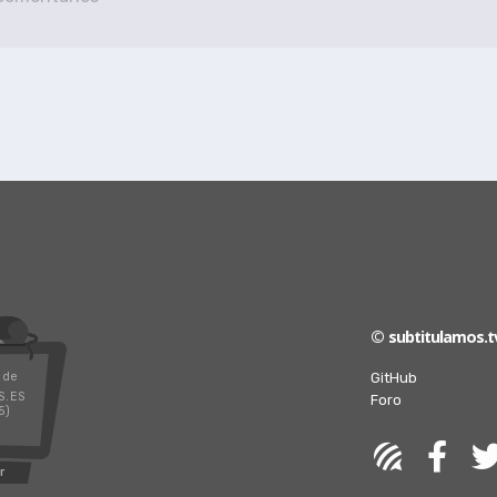
© subtitulamos.t
GitHub
 de
S.ES
Foro
5)
r