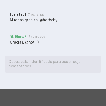
[deleted]
7 years ago
Muchas gracias, @hotbaby.
ElenaF
7 years ago
Gracias, @hot. :)