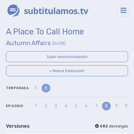
subtitulamos.tv
A Place To Call Home
Autumn Affairs
(6x08)
Subir resincronización
+ Nueva traducción
5
6
TEMPORADA
1
2
3
4
5
6
7
8
9
10
EPISODIO
Versiones
682
descargas