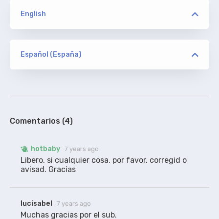
English
versión
FUTV
Español (España)
versión
hotbaby
ORIGINAL
FUTV
De english subtitles. Sin acotaciones. Gracias a
explosiveskull.
100%
Comentarios (4)
hotbaby
7 years ago
Libero, si cualquier cosa, por favor, corregid o 
avisad. Gracias 
lucisabel
7 years ago
Muchas gracias por el sub.