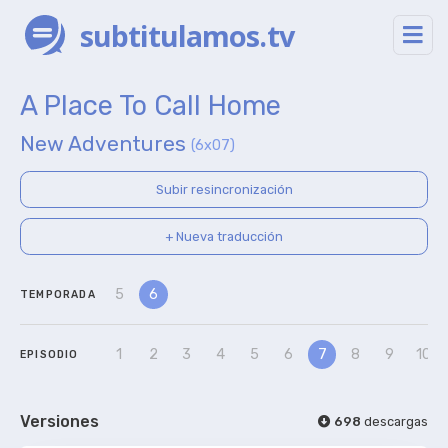
subtitulamos.tv
A Place To Call Home
New Adventures
(6x07)
Subir resincronización
+ Nueva traducción
5
6
TEMPORADA
1
2
3
4
5
6
7
8
9
10
EPISODIO
Versiones
698
descargas