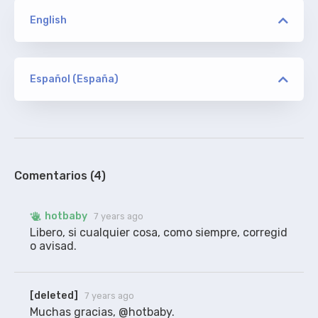
English
versión
MFO
Español (España)
versión
[deleted]
ORIGINAL
MFO
De english-subtitles sin acotaciones.
100%
Comentarios (4)
hotbaby
7 years ago
Libero, si cualquier cosa, como siempre, corregid 
o avisad.
[deleted]
7 years ago
Muchas gracias, @hotbaby.