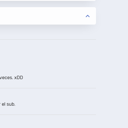
s veces. xDD
.
 el sub.