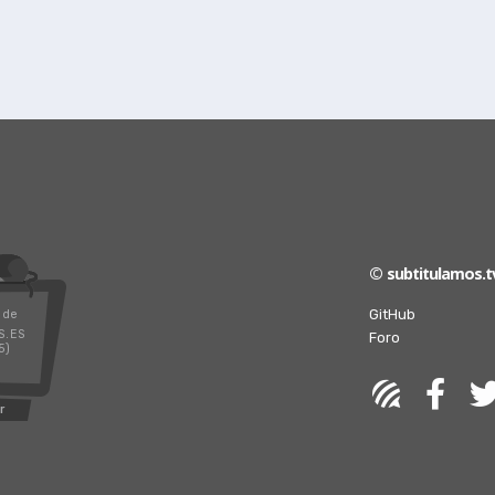
© subtitulamos.t
GitHub
 de
S.ES
Foro
5)
r