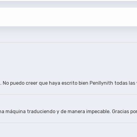
regados textos. FINAL de SERIE
gen. No puedo creer que haya escrito bien Penllynith todas la
sincronizados para WEBRip ION10, AMZN WEBRip NTb (720p y 1080p)
una máquina traduciendo y de manera impecable. Gracias por