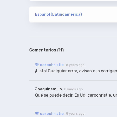
WEB-DL REQ/WEB-DL HEVC x265
carochristie
ORIGINAL
Español (Latinoamérica)
De Addic7ed. Corregidos y ag
versión
WEB-DL REQ/WEB-DL HEVC x265
100%
Comentarios (11)
versión
WEBRip ION10/NTb
carochristie
carochristie
8 years ago
RESINCRONIZADO
¡Listo! Cualquier error, avisan o lo corri
Subtítulos traducidos aquí, 
Joaquinemilio
8 years ago
Qué se puede decir. Es Ud, carochristie, 
carochristie
8 years ago