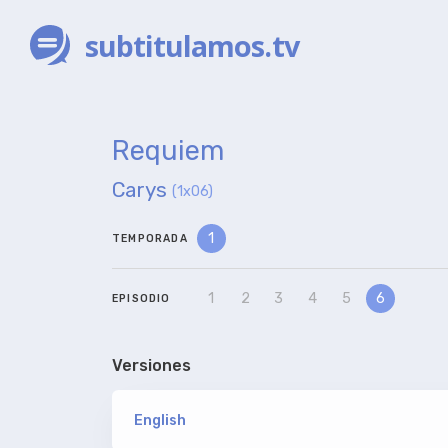
subtitulamos.tv
Requiem
Carys
(1x06)
1
TEMPORADA
1
2
3
4
5
6
EPISODIO
Versiones
English
versión