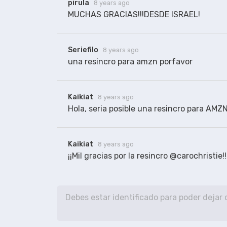
pirula
8 years ago
MUCHAS GRACIAS!!!DESDE ISRAEL!
Seriefilo
8 years ago
una resincro para amzn porfavor 
Kaikiat
8 years ago
Hola, seria posible una resincro para AMZN
Kaikiat
8 years ago
¡¡Mil gracias por la resincro @carochristie!!