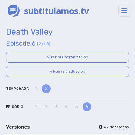
subtitulamos.tv
Death Valley
Episode 6
(2x06)
Subir resincronización
+ Nueva traducción
1
2
TEMPORADA
1
2
3
4
5
6
EPISODIO
Versiones
67
descargas