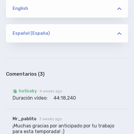
English
versión
JFF
Español (España)
versión
hotbaby
ORIGINAL
JFF
Extraídos y arreglados por subtitulamos.tv *FINAL
DE TEMPORADA*
100%
Comentarios (3)
hotbaby
4 weeks ago
Duración vídeo:     44:18,240
Mr_pablito
3 weeks ago
¡Muchas gracias por anticipado por tu trabajo 
para esta temporada! :)