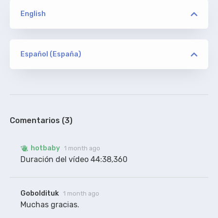
English
versión
JFF
Español (España)
versión
hotbaby
ORIGINAL
JFF
Extraídos y arreglados por subtitulamos.tv
100%
Comentarios (3)
hotbaby
1 month ago
Duración del vídeo 44:38,360
Goboldituk
1 month ago
Muchas gracias.