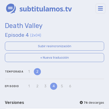
subtitulamos.tv
Death Valley
Episode 4
(2x04)
Subir resincronización
+ Nueva traducción
1
2
TEMPORADA
1
2
3
4
5
6
EPISODIO
Versiones
76
descargas