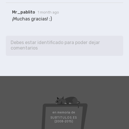
Mr_pablito
1 month ago
¡Muchas gracias! ;)
en memoria de
SUBTITULOS.ES
(2008-2015)