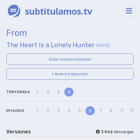
subtitulamos.tv
From
The Heart Is a Lonely Hunter
(4x06)
Subir resincronización
+ Nueva traducción
1
2
3
4
TEMPORADA
1
2
3
4
5
6
7
8
9
10
EPISODIO
Versiones
3 062
descargas