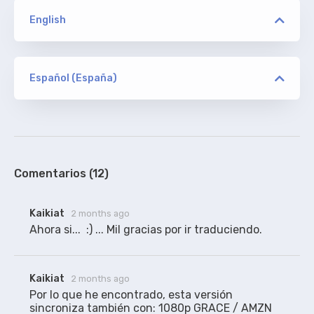
English
versión
FLUX/NTb/GRACE/Kitsune/MeGusta/ELiTE
Español (España)
versión
canovas
ORIGINAL
FLUX/NTb/GRACE/Kitsune/MeGusta/ELiTE
www.subtitulamos.tv
100%
Comentarios (12)
versión
Kaikiat
2 months ago
playWEB
Ahora si...  :) ... Mil gracias por ir traduciendo.
canovas
Kaikiat
RESINCRONIZADO
2 months ago
Resincro para dicha versión triste y solitaria...
Por lo que he encontrado, esta versión 
sincroniza también con: 1080p GRACE / AMZN 