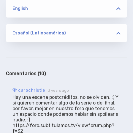
English
versión
SNAKE
Español (Latinoamérica)
versión
carochristie
ORIGINAL
SNAKE
De Addic7ed, con textos y algunos arreglos. -
FINAL de SERIE -
100%
Comentarios (10)
versión
carochristie
3 years ago
INTERNAL Slartibarfast/INTERNAL JFF
Hay una escena postcréditos, no se olviden. ;) Y 
si quieren comentar algo de la serie o del final, 
por favor, mejor en nuestro foro que tenemos 
un espacio donde podemos hablar sin spoilear a 
carochristie
RESINCRONIZADO
nadie. :) 
Los traducidos aquí, sincronizados para las
https://foro.subtitulamos.tv/viewforum.php?
versiones mencionadas.
f=32