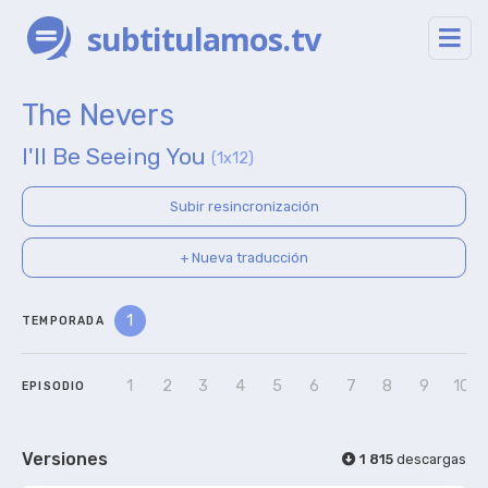
subtitulamos.tv
The Nevers
I'll Be Seeing You
(1x12)
Subir resincronización
+ Nueva traducción
1
TEMPORADA
1
2
3
4
5
6
7
8
9
10
EPISODIO
Versiones
1 815
descargas