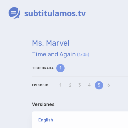
subtitulamos.tv
Ms. Marvel
Time and Again
(1x05)
1
TEMPORADA
1
2
3
4
5
6
EPISODIO
Versiones
English
versión