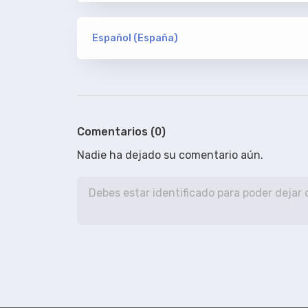
ION10
Davidaller
ORIGINAL
Español (España)
De www.subtitulamos.tv
versión
ION10
100%
Comentarios (0)
Nadie ha dejado su comentario aún.