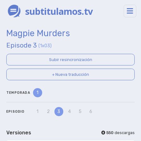
subtitulamos.tv
Magpie Murders
Episode 3
(1x03)
Subir resincronización
+ Nueva traducción
1
TEMPORADA
1
2
3
4
5
6
EPISODIO
Versiones
550
descargas