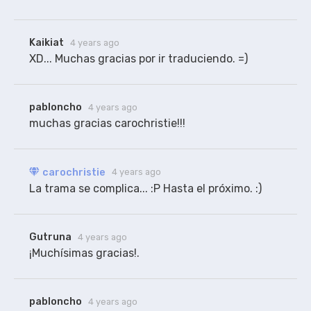
Kaikiat
4 years ago
XD... Muchas gracias por ir traduciendo. =)
pabloncho
4 years ago
muchas gracias carochristie!!!
carochristie
4 years ago
La trama se complica... :P Hasta el próximo. :)
Gutruna
4 years ago
¡Muchísimas gracias!.
pabloncho
4 years ago