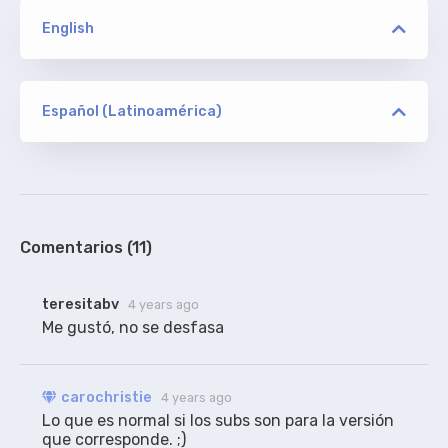
English
versión
AMZN squalor/ION10/720p HEVC
Español (Latinoamérica)
versión
carochristie
ORIGINAL
AMZN squalor/ION10/720p HEVC
De Addic7ed. Agregados créditos y con algunas
correcciones.
100%
Comentarios (11)
teresitabv
4 years ago
Me gustó, no se desfasa
carochristie
4 years ago
Lo que es normal si los subs son para la versión 
que corresponde. ;)