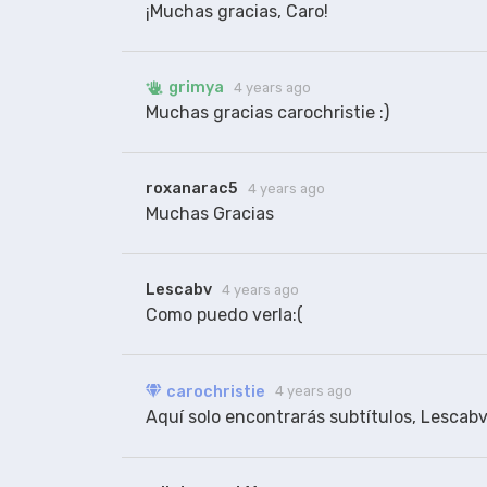
¡Muchas gracias, Caro!
grimya
4 years ago
Muchas gracias carochristie :)
roxanarac5
4 years ago
Lescabv
4 years ago
Como puedo verla:(
carochristie
4 years ago
Aquí solo encontrarás subtítulos, Lescabv