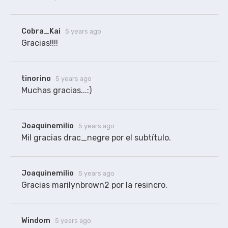
Cobra_Kai
5 years ago
Gracias!!!!
tinorino
5 years ago
Muchas gracias...:)
Joaquinemilio
5 years ago
Mil gracias drac_negre por el subtítulo.
Joaquinemilio
5 years ago
Gracias marilynbrown2 por la resincro.
Windom
5 years ago