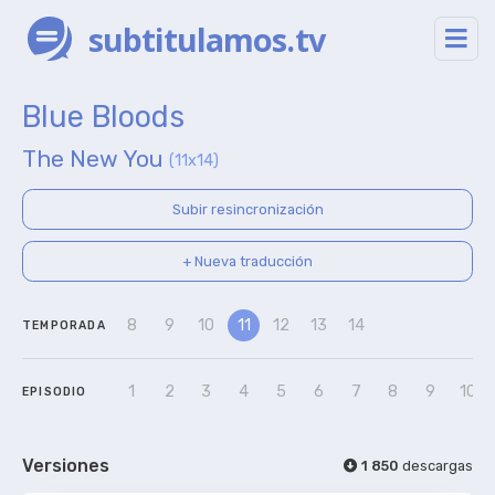
subtitulamos.tv
Blue Bloods
The New You
(11x14)
Subir resincronización
+ Nueva traducción
8
9
10
11
12
13
14
TEMPORADA
1
2
3
4
5
6
7
8
9
10
EPISODIO
Versiones
1 850
descargas