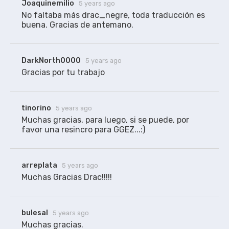
Joaquinemilio
5 years ago
WEB GGEZ (720p) y WEB GLHF (1080p). Tiempos de
addic7ed.
No faltaba más drac_negre, toda traducción es 
buena. Gracias de antemano.
DarkNorth0000
5 years ago
Gracias por tu trabajo 
tinorino
5 years ago
Muchas gracias, para luego, si se puede, por 
arreplata
5 years ago
Muchas Gracias Drac!!!!!
bulesal
5 years ago
Muchas gracias.