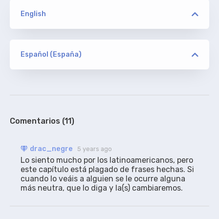
English
versión
PHOENiX/Syncopy/MiNX
Español (España)
versión
drac_negre
ORIGINAL
PHOENiX/Syncopy/MiNX
de Addic7ed, sin acotaciones
100%
Comentarios (11)
versión
drac_negre
5 years ago
ION10/NTb/GGEZ/GLHF
Lo siento mucho por los latinoamericanos, pero 
este capítulo está plagado de frases hechas. Si 
cuando lo veáis a alguien se le ocurre alguna 
más neutra, que lo diga y la(s) cambiaremos.
marilynbrown2
RESINCRONIZADO
Subtítulos traducidos aquí, sincronizados para
WEBRip ION10, AMZN WEBRip NTb (720p y 1080p),