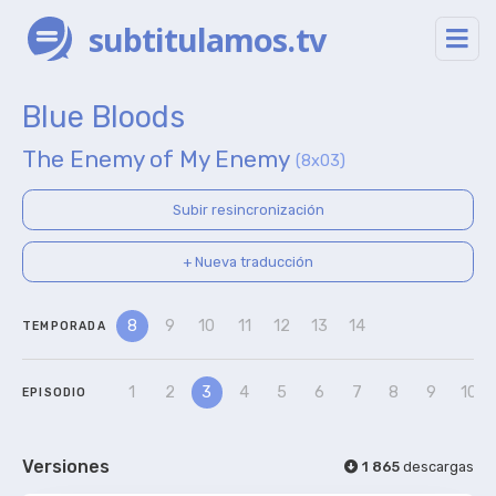
subtitulamos.tv
Blue Bloods
The Enemy of My Enemy
(8x03)
Subir resincronización
+ Nueva traducción
8
9
10
11
12
13
14
TEMPORADA
1
2
3
4
5
6
7
8
9
10
EPISODIO
Versiones
1 865
descargas