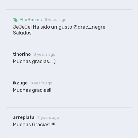
compatible con WEB-DL
EllaBaires
8 years ago
JeJeJe! Ha sido un gusto @drac_negre. 
Saludos!
tinorino
8 years ago
Muchas gracias...:)
ikzuge
8 years ago
Muchas gracias!!

arreplata
8 years ago
Muchas Gracias!!!!!