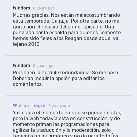
Windom
8 years ago
Muchas gracias. Nos están malacostumbrando 
esta temporada. Ja,ja,ja. Por otra parte, no me 
quito aún el resabio del primer episodio. Una 
puñalada por la espalda para quienes fielmente 
hemos sido fieles a los Reagan desde aquel ya 
lejano 2010.
Windom
8 years ago
Perdonen la horrible redundancia. Se me pasó. 
Deberían incluir la opción para editar los 
comentarios.
drac_negre
8 years ago
Ya llegará el momento en que se puedan editar, 
pero la web todavía está en construcción, y de 
momento priman las programaciones para 
agilizar la traducción y la moderación, solo 
tenemos un informático y no da para todo (os 