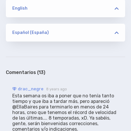
English
versión
DIMENSION
Español (España)
versión
carochristie
ORIGINAL
DIMENSION
De Addicted. SIN Acotaciones.
100%
Comentarios (13)
versión
drac_negre
8 years ago
AMZN WEBRip NTb
Esta semana os iba a poner que no tenía tanto 
tiempo y que iba a tardar más, pero apareció 
@EllaBaires para terminarlo en menos de 24 
horas, creo que tenemos el récord de velocidad 
petycris
RESINCRONIZADO
de las últimas.... 8 temporadas, xD. Ya sabéis, 
Traducidos aquí sincronizados para WEBRip
gente, serán bienvenidas correcciones, 
RARBG y AMZN WEBRip NTb (720p y 1080p),
comentarios y/o indicaciones.