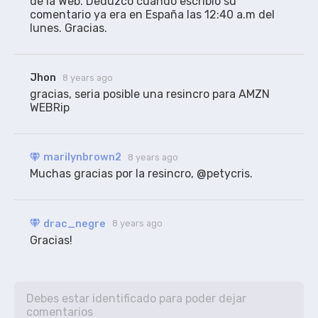
de la Web. Deduzco cuando escribió su 
comentario ya era en España las 12:40 a.m del 
lunes. Gracias.
Jhon
8 years ago
gracias, seria posible una resincro para AMZN 
WEBRip 
marilynbrown2
8 years ago
Muchas gracias por la resincro, @petycris.
drac_negre
8 years ago