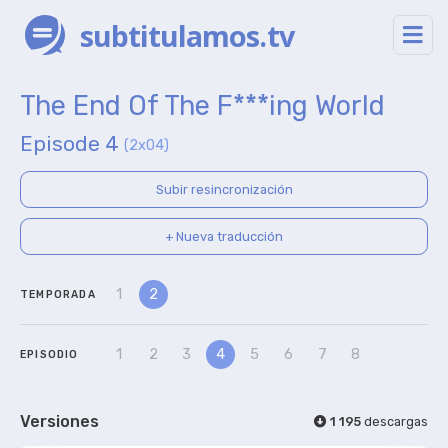
subtitulamos.tv
The End Of The F***ing World
Episode 4
(2x04)
Subir resincronización
+ Nueva traducción
1
2
TEMPORADA
1
2
3
4
5
6
7
8
EPISODIO
Versiones
1 195
descargas