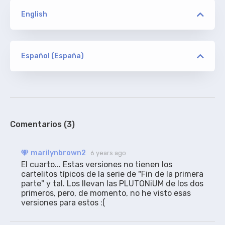
English
versión
ION10/KamiKaze/NG
Español (España)
versión
marilynbrown2
ORIGINAL
ION10/KamiKaze/NG
De addic7ed. Sin acotaciones. Agregada secuencia
para texto.
100%
Comentarios (3)
marilynbrown2
6 years ago
El cuarto... Estas versiones no tienen los 
cartelitos típicos de la serie de "Fin de la primera 
parte" y tal. Los llevan las PLUTONiUM de los dos 
primeros, pero, de momento, no he visto esas 
versiones para estos :( 