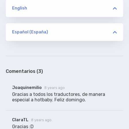
English
versión
CONVOY
Español (España)
versión
ClaraTL
ORIGINAL
CONVOY
De addic7ed, sin acotaciones.
100%
Comentarios (3)
versión
Joaquinemilio
8 years ago
AMZN WEBRip
Gracias a todos los traductores, de manera 
especial a hotbaby. Feliz domingo.
Jglez3
RESINCRONIZADO
ClaraTL
8 years ago
Los traducidos aquí, sincronizados para AMZN
WEBRip NTb.
Gracias :D