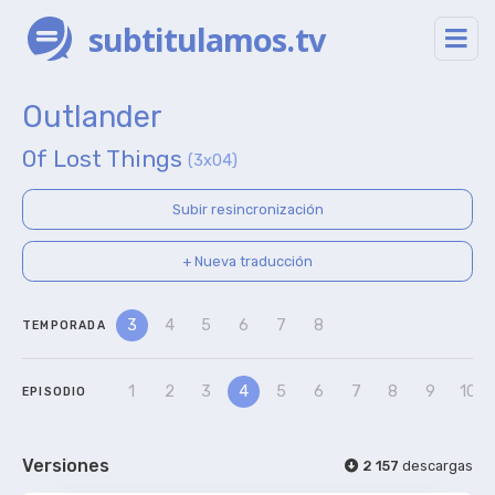
subtitulamos.tv
Outlander
Of Lost Things
(3x04)
Subir resincronización
+ Nueva traducción
3
4
5
6
7
8
TEMPORADA
1
2
3
4
5
6
7
8
9
10
EPISODIO
Versiones
2 157
descargas