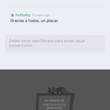
hotbaby
8 years ago
en memoria de
SUBTITULOS.ES
(2008-2015)