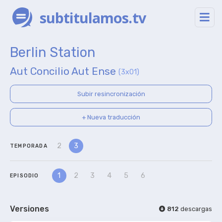
subtitulamos.tv
Berlin Station
Aut Concilio Aut Ense
(3x01)
Subir resincronización
+ Nueva traducción
2
3
TEMPORADA
1
2
3
4
5
6
EPISODIO
Versiones
812
descargas