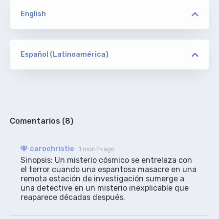
English
versión
RAWR/EDITH/JFF/BONE
Español (Latinoamérica)
versión
carochristie
ORIGINAL
RAWR/EDITH/JFF/BONE
Extraídos del torrent, con algunos arreglos y
textos agregados.
100%
Comentarios (8)
carochristie
1 month ago
Sinopsis: Un misterio cósmico se entrelaza con 
el terror cuando una espantosa masacre en una 
remota estación de investigación sumerge a 
una detective en un misterio inexplicable que 
reaparece décadas después.