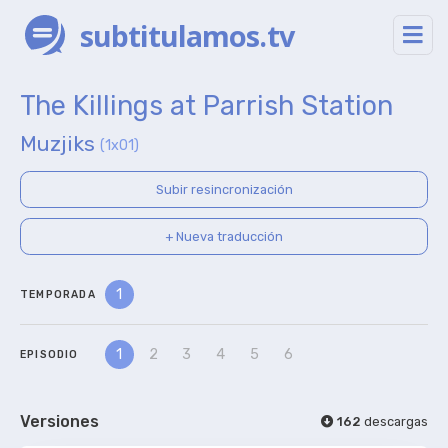
subtitulamos.tv
The Killings at Parrish Station
Muzjiks
(1x01)
Subir resincronización
+ Nueva traducción
1
TEMPORADA
1
2
3
4
5
6
EPISODIO
Versiones
162
descargas