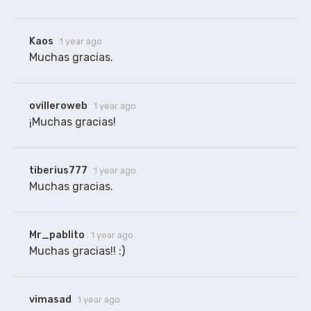
Kaos
1 year ago
ovilleroweb
1 year ago
¡Muchas gracias!
tiberius777
1 year ago
Muchas gracias.
Mr_pablito
1 year ago
Muchas gracias!! :)
vimasad
1 year ago