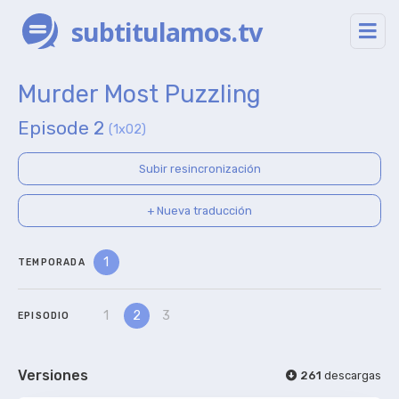
subtitulamos.tv
Murder Most Puzzling
Episode 2
(1x02)
Subir resincronización
+ Nueva traducción
1
TEMPORADA
1
2
3
EPISODIO
Versiones
261
descargas