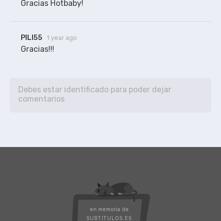
Gracias Hotbaby!
PILI55
1 year ago
Gracias!!!
en memoria de
SUBTITULOS.ES