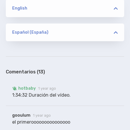
English
versión
JFF
Español (España)
versión
hotbaby
ORIGINAL
JFF
Extraídos y arreglados por subtitulamos.tv
100%
Comentarios (13)
hotbaby
1 year ago
1:34:32 Duración del vídeo. 
gooulum
1 year ago
el primerooooooooooooooo