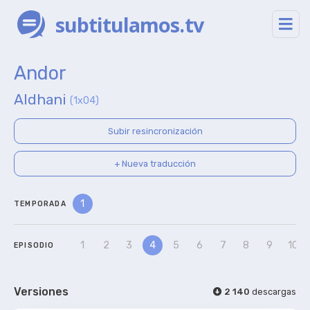
subtitulamos.tv
Andor
Aldhani
(1x04)
Subir resincronización
+ Nueva traducción
1
TEMPORADA
1
2
3
4
5
6
7
8
9
10
EPISODIO
Versiones
2 140
descargas