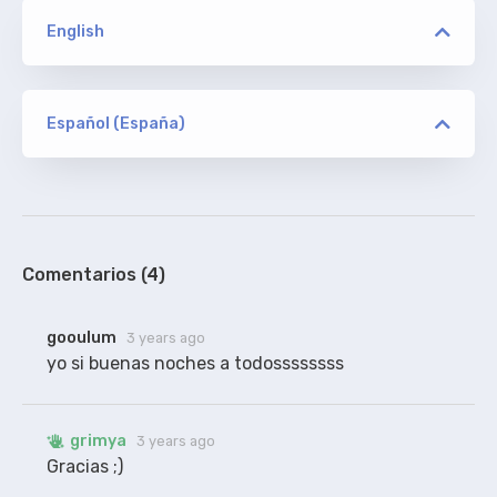
English
versión
KOGi/ION10
Español (España)
versión
Davidaller
ORIGINAL
KOGi/ION10
De addic7ed, sin acotaciones, con textos
100%
Comentarios (4)
gooulum
3 years ago
yo si buenas noches a todossssssss
grimya
3 years ago
Gracias ;)