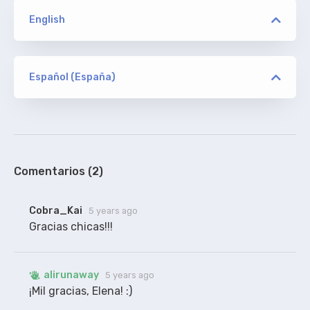
English
versión
ION10/KINGS
Español (España)
versión
ElenaF
ORIGINAL
ION10/KINGS
De Addic7ed, sin acotaciones. Gracias a firefly
100%
Comentarios (2)
Cobra_Kai
5 years ago
Gracias chicas!!!
alirunaway
5 years ago
¡Mil gracias, Elena! :)