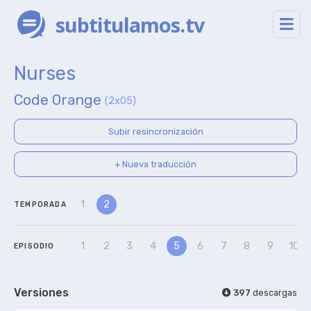
subtitulamos.tv
Nurses
Code Orange
(2x05)
Subir resincronización
+ Nueva traducción
1
2
TEMPORADA
1
2
3
4
5
6
7
8
9
10
EPISODIO
Versiones
397
descargas