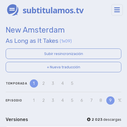
subtitulamos.tv
New Amsterdam
As Long as It Takes
(1x09)
Subir resincronización
+ Nueva traducción
1
2
3
4
5
TEMPORADA
1
2
3
4
5
6
7
8
9
10
EPISODIO
Versiones
2 023
descargas