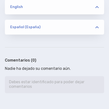
English
versión
KILLERS
Español (España)
versión
farscaper
ORIGINAL
KILLERS
De addic7ed, sin acotaciones.
100%
Comentarios (0)
Nadie ha dejado su comentario aún.