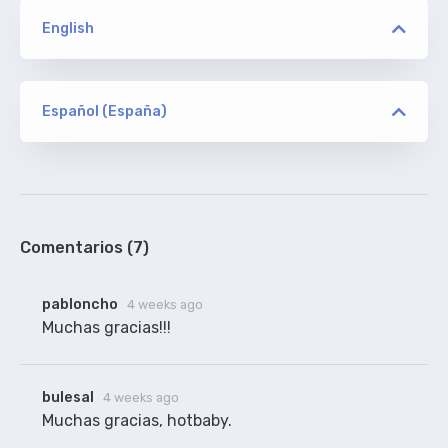
English
versión
RAWR
Español (España)
versión
hotbaby
ORIGINAL
RAWR
Extraídos y arreglados por subtitulamos.tv
100%
Comentarios (7)
pabloncho
4 weeks ago
Muchas gracias!!!
bulesal
4 weeks ago
Muchas gracias, hotbaby.