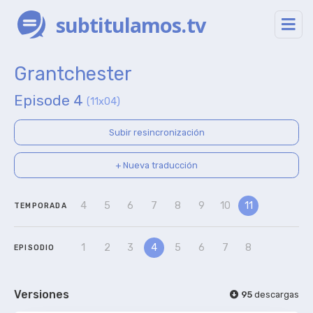
subtitulamos.tv
Grantchester
Episode 4
(11x04)
Subir resincronización
+ Nueva traducción
4
5
6
7
8
9
10
11
TEMPORADA
1
2
3
4
5
6
7
8
EPISODIO
Versiones
95
descargas