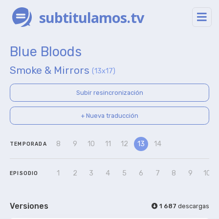
subtitulamos.tv
Blue Bloods
Smoke & Mirrors
(13x17)
Subir resincronización
+ Nueva traducción
8
9
10
11
12
13
14
TEMPORADA
1
2
3
4
5
6
7
8
9
10
EPISODIO
Versiones
1 687
descargas