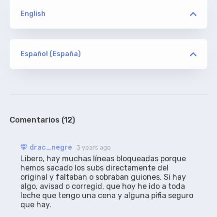
English
versión
WhiteHat/EDITH/REPACK EDITH/ION10/NTb/ETHEL
Español (España)
versión
canovas
ORIGINAL
WhiteHat/EDITH/REPACK EDITH/ION10/NTb/ETHEL
Extraídos del torrent, añadidos créditos.
100%
Comentarios (12)
drac_negre
3 years ago
Libero, hay muchas líneas bloqueadas porque 
hemos sacado los subs directamente del 
original y faltaban o sobraban guiones. Si hay 
algo, avisad o corregid, que hoy he ido a toda 
leche que tengo una cena y alguna pifia seguro 
que hay.