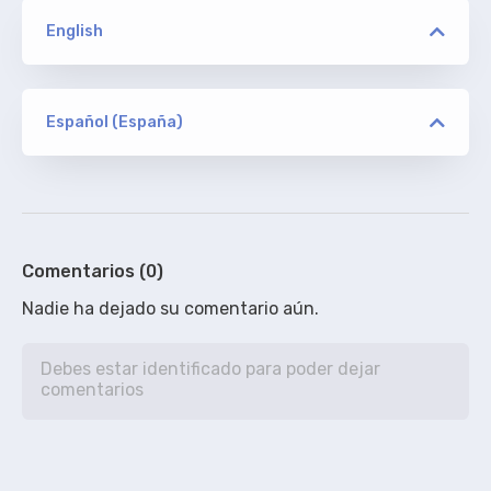
English
versión
PCOK WEBRip NTb
Español (España)
versión
kaper90
ORIGINAL
PCOK WEBRip NTb
De Addic7ed, sin acotaciones.
6%
Comentarios (0)
Nadie ha dejado su comentario aún.