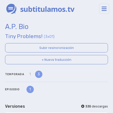
subtitulamos.tv
A.P. Bio
Tiny Problems!
(3x01)
Subir resincronización
+ Nueva traducción
1
3
TEMPORADA
1
EPISODIO
Versiones
335
descargas