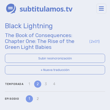
subtitulamos.tv
Black Lightning
The Book of Consequences:
Chapter One: The Rise of the
(2x01)
Green Light Babies
Subir resincronización
+ Nueva traducción
1
2
3
4
TEMPORADA
1
2
EPISODIO