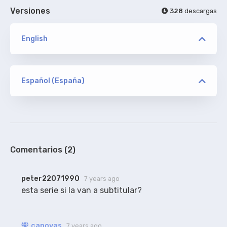
Versiones
328
descargas
English
versión
SVA
Español (España)
versión
el_lobo
ORIGINAL
SVA
De Addic7ed, sin acotaciones.
2%
Comentarios (2)
peter22071990
7 years ago
esta serie si la van a subtitular?
canovas
7 years ago